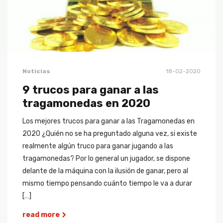
Noticias
18-02-2020
9 trucos para ganar a las
tragamonedas en 2020
Los mejores trucos para ganar a las Tragamonedas en
2020 ¿Quién no se ha preguntado alguna vez, si existe
realmente algún truco para ganar jugando a las
tragamonedas? Por lo general un jugador, se dispone
delante de la máquina con la ilusión de ganar, pero al
mismo tiempo pensando cuánto tiempo le va a durar
[…]
read more