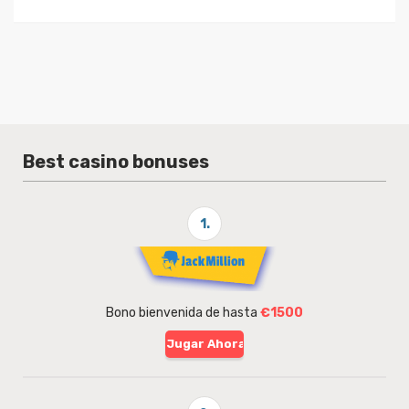
Best casino bonuses
1.
Bono bienvenida de hasta
€1500
Jugar Ahora