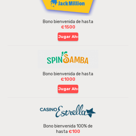
Bono bienvenida de hasta
€1500
Jugar Ahora
Bono bienvenida de hasta
€1000
Jugar Ahora
Bono bienvenida 100% de
hasta
€100