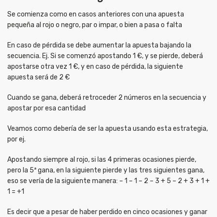
Se comienza como en casos anteriores con una apuesta
pequeña al rojo o negro, par o impar, o bien a pasa o falta
En caso de pérdida se debe aumentar la apuesta bajando la
secuencia. Ej. Si se comenzó apostando 1 €, y se pierde, deberá
apostarse otra vez 1 €, y en caso de pérdida, la siguiente
apuesta será de 2 €
Cuando se gana, deberá retroceder 2 números en la secuencia y
apostar por esa cantidad
Veamos como debería de ser la apuesta usando esta estrategia,
por ej.
Apostando siempre al rojo, si las 4 primeras ocasiones pierde,
pero la 5ª gana, en la siguiente pierde y las tres siguientes gana,
eso se vería de la siguiente manera: – 1 – 1 – 2 – 3 + 5 – 2 + 3 + 1 +
1 = +1
Es decir que a pesar de haber perdido en cinco ocasiones y ganar