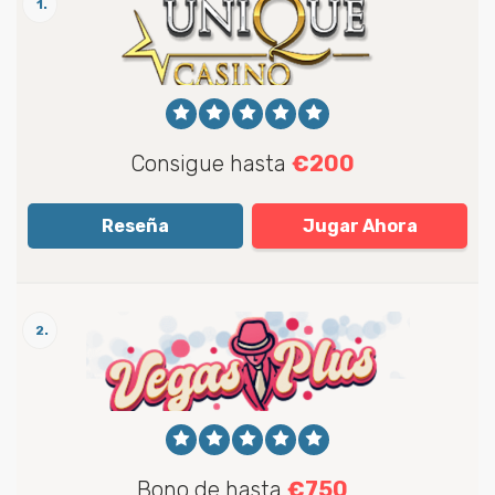
1.
Consigue hasta
€200
Reseña
Jugar Ahora
2.
Bono de hasta
€750