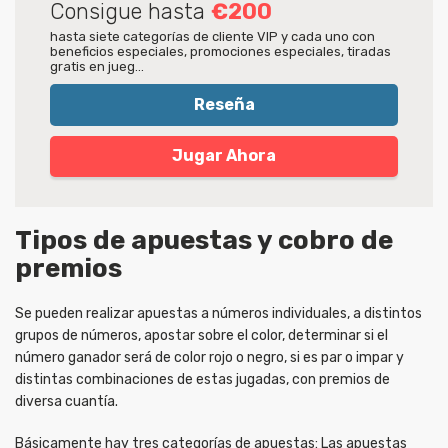
Consigue hasta
€200
hasta siete categorías de cliente VIP y cada uno con
beneficios especiales, promociones especiales, tiradas
gratis en jueg...
Reseña
Jugar Ahora
Tipos de apuestas y cobro de
premios
Se pueden realizar apuestas a números individuales, a distintos
grupos de números, apostar sobre el color, determinar si el
número ganador será de color rojo o negro, si es par o impar y
distintas combinaciones de estas jugadas, con premios de
diversa cuantía.
Básicamente hay tres categorías de apuestas: Las apuestas