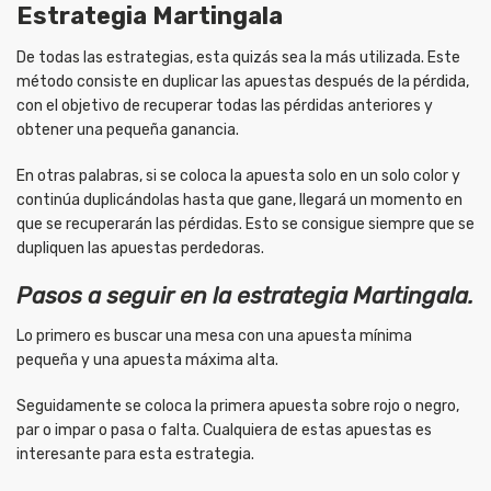
Estrategia Martingala
De todas las estrategias, esta quizás sea la más utilizada. Este
método consiste en duplicar las apuestas después de la pérdida,
con el objetivo de recuperar todas las pérdidas anteriores y
obtener una pequeña ganancia.
En otras palabras, si se coloca la apuesta solo en un solo color y
continúa duplicándolas hasta que gane, llegará un momento en
que se recuperarán las pérdidas. Esto se consigue siempre que se
dupliquen las apuestas perdedoras.
Pasos a seguir en la estrategia Martingala.
Lo primero es buscar una mesa con una apuesta mínima
pequeña y una apuesta máxima alta.
Seguidamente se coloca la primera apuesta sobre rojo o negro,
par o impar o pasa o falta. Cualquiera de estas apuestas es
interesante para esta estrategia.