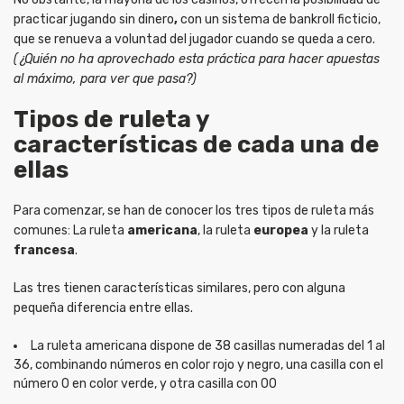
practicar jugando sin dinero
,
con un sistema de bankroll ficticio,
que se renueva a voluntad del jugador cuando se queda a cero.
(¿Quién no ha aprovechado esta práctica para hacer apuestas
al máximo, para ver que pasa?)
Tipos de ruleta y
características de cada una de
ellas
Para comenzar, se han de conocer los tres tipos de ruleta más
comunes: La ruleta
americana
, la ruleta
europea
y la ruleta
francesa
.
Las tres tienen características similares, pero con alguna
pequeña diferencia entre ellas.
La ruleta americana dispone de 38 casillas numeradas del 1 al
36, combinando números en color rojo y negro, una casilla con el
número 0 en color verde, y otra casilla con 00