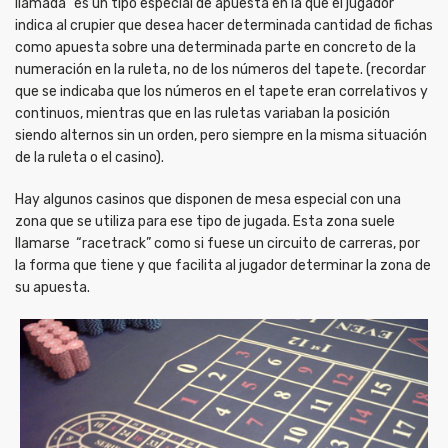
llamada” es un tipo especial de apuesta en la que el jugador
indica al crupier que desea hacer determinada cantidad de fichas
como apuesta sobre una determinada parte en concreto de la
numeración en la ruleta, no de los números del tapete. (recordar
que se indicaba que los números en el tapete eran correlativos y
continuos, mientras que en las ruletas variaban la posición
siendo alternos sin un orden, pero siempre en la misma situación
de la ruleta o el casino).
Hay algunos casinos que disponen de mesa especial con una
zona que se utiliza para ese tipo de jugada. Esta zona suele
llamarse “racetrack” como si fuese un circuito de carreras, por
la forma que tiene y que facilita al jugador determinar la zona de
su apuesta.