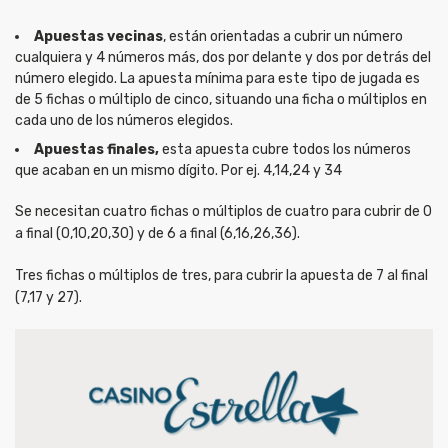
Apuestas vecinas
, están orientadas a cubrir un número
cualquiera y 4 números más, dos por delante y dos por detrás del
número elegido. La apuesta mínima para este tipo de jugada es
de 5 fichas o múltiplo de cinco, situando una ficha o múltiplos en
cada uno de los números elegidos.
Apuestas finales,
esta apuesta cubre todos los números
que acaban en un mismo dígito. Por ej. 4,14,24 y 34
Se necesitan cuatro fichas o múltiplos de cuatro para cubrir de 0
a final (0,10,20,30) y de 6 a final (6,16,26,36).
Tres fichas o múltiplos de tres, para cubrir la apuesta de 7 al final
(7,17 y 27).