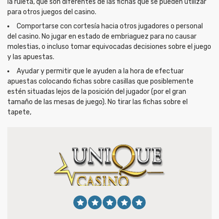
la ruleta, que son diferentes de las fichas que se pueden utilizar
para otros juegos del casino.
Comportarse con cortesía hacia otros jugadores o personal
del casino. No jugar en estado de embriaguez para no causar
molestias, o incluso tomar equivocadas decisiones sobre el juego
y las apuestas.
Ayudar y permitir que le ayuden a la hora de efectuar
apuestas colocando fichas sobre casillas que posiblemente
estén situadas lejos de la posición del jugador (por el gran
tamaño de las mesas de juego). No tirar las fichas sobre el
tapete,